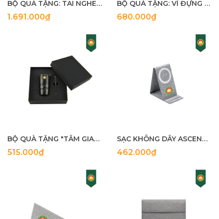
BỘ QUÀ TẶNG: TAI NGHE + LOA
BỘ QUÀ TẶNG: VÍ ĐỰNG THẺ + BÚT KÝ
1.691.000₫
680.000₫
BỘ QUÀ TẶNG "TÂM GIAO THÀNH TỰU"
SẠC KHÔNG DÂY ASCEND CHARGE ECO
515.000₫
462.000₫