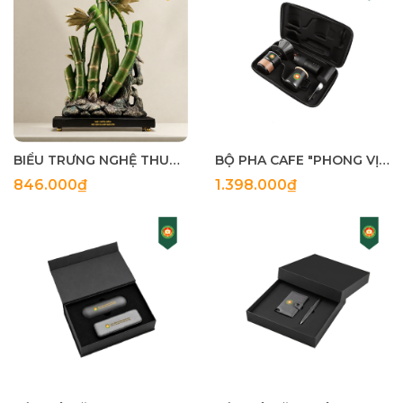
BIỂU TRƯNG NGHỆ THUẬT "TRE VIỆT NAM"
BỘ PHA CAFE "PHONG VỊ DI SẢN"
846.000₫
1.398.000₫