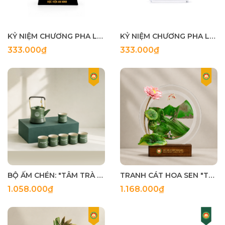
KỶ NIỆM CHƯƠNG PHA LÊ 3
KỶ NIỆM CHƯƠNG PHA LÊ 2
333.000₫
333.000₫
BỘ ẤM CHÉN: "TÂM TRÀ TRI KỶ"
TRANH CÁT HOA SEN "TÂM TRONG NHƯ NGỌC"
1.058.000₫
1.168.000₫