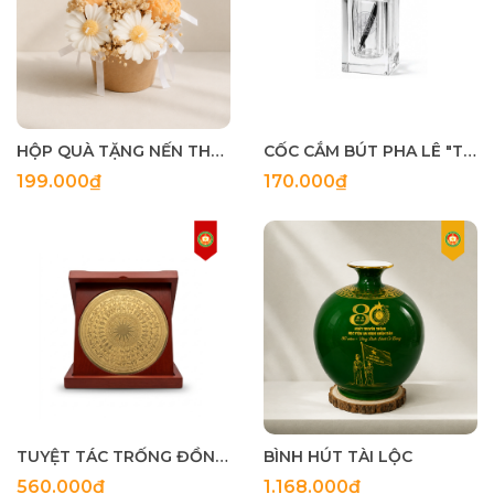
HỘP QUÀ TẶNG NẾN THƠM BÓ HOA NGHỆ THUẬT "MỘC NHIÊN HƯỚNG DƯƠNG"
CỐC CẮM BÚT PHA LÊ "TINH ANH HỘI TỤ"
199.000₫
170.000₫
TUYỆT TÁC TRỐNG ĐỒNG "HỒN THIÊNG SÔNG NÚI"
BÌNH HÚT TÀI LỘC
560.000₫
1.168.000₫