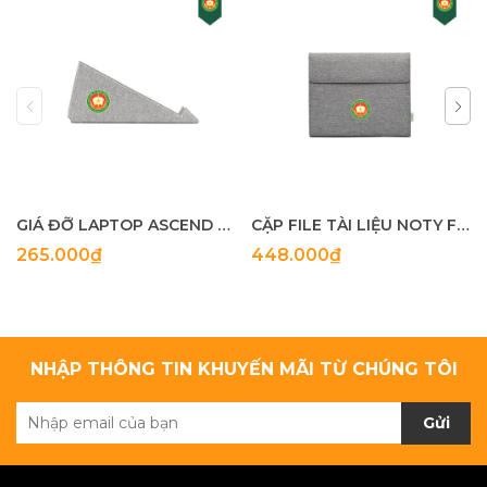
GIÁ ĐỠ LAPTOP ASCEND ECO
CẶP FILE TÀI LIỆU NOTY FOLIO ECO
265.000₫
448.000₫
NHẬP THÔNG TIN KHUYẾN MÃI TỪ CHÚNG TÔI
Gửi