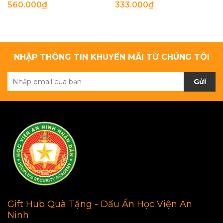
560.000₫
333.000₫
NHẬP THÔNG TIN KHUYẾN MÃI TỪ CHÚNG TÔI
Gửi
Gift Hub Quà Tặng - Dấu Ấn Học Viện An
Ninh