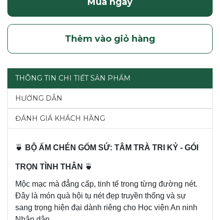
Mua ngay
Thêm vào giỏ hàng
THÔNG TIN CHI TIẾT SẢN PHẨM
HƯỚNG DẪN
ĐÁNH GIÁ KHÁCH HÀNG
🍵
BỘ ẤM CHÉN GỐM SỨ: TÂM TRÀ TRI KỶ - GÓI
TRỌN TÌNH THÂN
🍵
Mộc mạc mà đẳng cấp, tinh tế trong từng đường nét.
Đây là món quà hội tụ nét đẹp truyền thống và sự
sang trọng hiện đại dành riêng cho Học viện An ninh
Nhân dân.