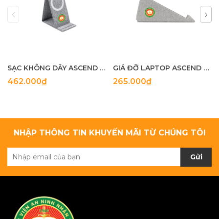
SẠC KHÔNG DÂY ASCEND CHARGE ECO
GIÁ ĐỠ LAPTOP ASCEND ECO
462.000₫
265.000₫
NHẬP THÔNG TIN KHUYẾN MÃI TỪ CHÚNG TÔI
Gửi