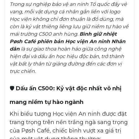
Trong sự nghiệp bảo vệ an ninh Tổ quốc đầy vẻ
vang, mỗi vật dụng cá nhân gắn liền với logo
Học viện không chỉ đơn thuần là đồ dùng, mà
còn là kỷ vật thiêng liêng lưu giữ niềm tự hào về
mái trường C500 anh hùng.
Bình giữ nhiệt
Pøsh Café phiên bản Học viện An ninh Nhân
dân
là sự giao thoa hoàn hảo giữa công nghệ
hiện đại và dấu ấn học hiệu độc bản, trở thành
vật bất ly thân từ giảng đường đến các đơn vị
trực chiến.
🛡️
Dấu ấn C500: Kỷ vật độc nhất vô nhị
mang niềm tự hào ngành
Khi biểu tượng Học viện An ninh được đặt
trang trọng trên nền trắng ngà sang trọng
của Pøsh Café, chiếc bình vượt xa giá trị
của một vật dụng thông thường: