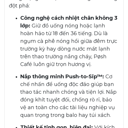
đột phá:
Công nghệ cách nhiệt chân không 3
lớp:
Giữ đồ uống nóng hoặc lạnh
hoàn hảo từ 18 đến 36 tiếng. Dù là
ngụm cà phê nóng hổi giữa đêm trực
trường kỳ hay dòng nước mát lạnh
trên thao trường nắng cháy, Pøsh
Café luôn giữ trọn hương vị.
Nắp thông minh Push-to-Sip™:
Cơ
chế nhấn để uống độc đáo giúp bạn
thao tác nhanh chóng và tiện lợi. Nắp
đóng khít tuyệt đối, chống rò rỉ, bảo
vệ an toàn cho các tài liệu nghiệp vụ
quan trọng trong balo hay túi xách.
Thiết kế tinh gọn, hiện đại:
Với kích