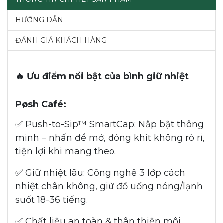
HƯỚNG DẪN
ĐÁNH GIÁ KHÁCH HÀNG
🔥 Ưu điểm nổi bật của bình giữ nhiệt
Pøsh Café:
✅ Push-to-Sip™ SmartCap: Nắp bật thông
minh – nhấn để mở, đóng khít không rò rỉ,
tiện lợi khi mang theo.
✅ Giữ nhiệt lâu: Công nghệ 3 lớp cách
nhiệt chân không, giữ đồ uống nóng/lạnh
suốt 18-36 tiếng.
✅ Chất liệu an toàn & thân thiện môi