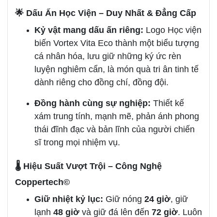
🌟 Dấu Ấn Học Viện – Duy Nhất & Đẳng Cấp
Kỷ vật mang dấu ấn riêng:
Logo Học viện
biến Vortex Vita Eco thành một biểu tượng
cá nhân hóa, lưu giữ những ký ức rèn
luyện nghiêm cẩn, là món quà tri ân tinh tế
dành riêng cho đồng chí, đồng đội.
Đồng hành cùng sự nghiệp:
Thiết kế
xám trung tính, mạnh mẽ, phản ánh phong
thái đĩnh đạc và bản lĩnh của người chiến
sĩ trong mọi nhiệm vụ.
🌡️ Hiệu Suất Vượt Trội – Công Nghệ
Coppertech©
Giữ nhiệt kỷ lục:
Giữ nóng
24 giờ
, giữ
lạnh
48 giờ
và giữ đá lên đến
72 giờ
. Luôn