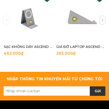
SẠC KHÔNG DÂY ASCEND CHARGE ECO
GIÁ ĐỠ LAPTOP ASCEND ECO
462.000₫
265.000₫
NHẬP THÔNG TIN KHUYẾN MÃI TỪ CHÚNG TÔI
Gửi