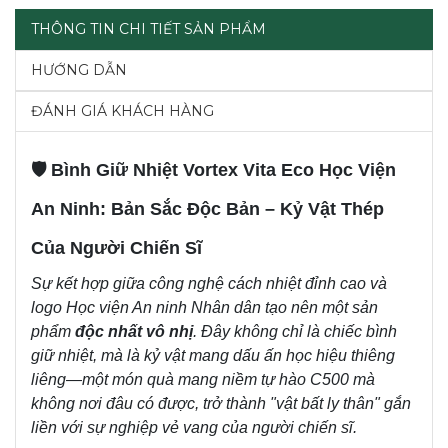
THÔNG TIN CHI TIẾT SẢN PHẨM
HƯỚNG DẪN
ĐÁNH GIÁ KHÁCH HÀNG
🛡️ Bình Giữ Nhiệt Vortex Vita Eco Học Viện
An Ninh: Bản Sắc Độc Bản – Kỷ Vật Thép
Của Người Chiến Sĩ
Sự kết hợp giữa công nghệ cách nhiệt đỉnh cao và
logo Học viện An ninh Nhân dân tạo nên một sản
phẩm
độc nhất vô nhị
. Đây không chỉ là chiếc bình
giữ nhiệt, mà là kỷ vật mang dấu ấn học hiệu thiêng
liêng—một món quà mang niềm tự hào C500 mà
không nơi đâu có được, trở thành "vật bất ly thân" gắn
liền với sự nghiệp vẻ vang của người chiến sĩ.