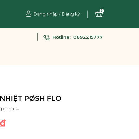
0
Đăng nhập
/
Đăng ký
Hotline:
0692215777
 NHIỆT PØSH FLO
p nhật...
0₫