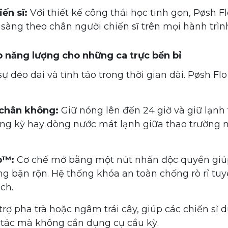
ến sĩ:
Với thiết kế công thái học tinh gọn, Pøsh F
ẵn sàng theo chân người chiến sĩ trên mọi hành trìn
ếp năng lượng cho những ca trực bền bỉ
sự dẻo dai và tỉnh táo trong thời gian dài. Pøsh
 chân không:
Giữ nóng lên đến 24 giờ và giữ lạnh 
ng kỳ hay dòng nước mát lạnh giữa thao trường n
p™:
Cơ chế mở bằng một nút nhấn độc quyền giú
g bận rộn. Hệ thống khóa an toàn chống rò rỉ tuyệ
ách.
rợ pha trà hoặc ngâm trái cây, giúp các chiến sĩ 
g tác mà không cần dụng cụ cầu kỳ.