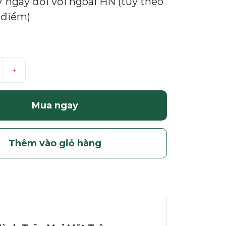
 7 ngày đối với ngoài HN (tùy theo
 điểm)
+
Mua ngay
Thêm vào giỏ hàng