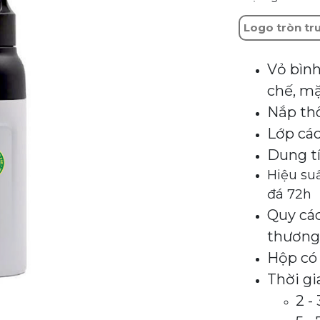
Logo tròn tr
Vỏ bình
chế, mặ
Nắp thô
Lớp các
Dung t
Hiệu suấ
đá 72h
Quy các
thương
Hộp có 
Thời gi
2 -