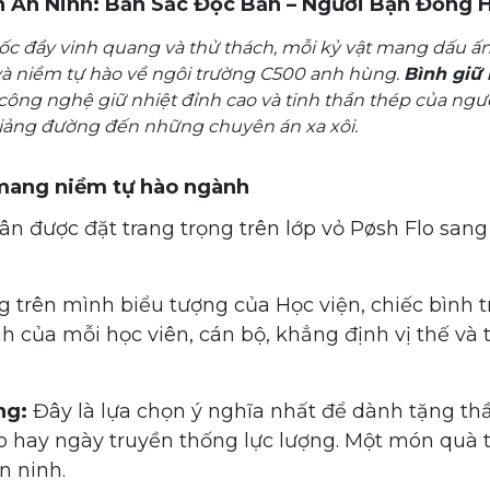
ện An Ninh: Bản Sắc Độc Bản – Người Bạn Đồng 
ốc đầy vinh quang và thử thách, mỗi kỷ vật mang dấu ấn
 và niềm tự hào về ngôi trường C500 anh hùng.
Bình giữ 
 công nghệ giữ nhiệt đỉnh cao và tinh thần thép của ngườ
giảng đường đến những chuyên án xa xôi.
 mang niềm tự hào ngành
n được đặt trang trọng trên lớp vỏ Pøsh Flo sang t
 trên mình biểu tượng của Học viện, chiếc bình 
h của mỗi học viên, cán bộ, khẳng định vị thế và
ng:
Đây là lựa chọn ý nghĩa nhất để dành tặng thầ
ệp hay ngày truyền thống lực lượng. Một món quà t
n ninh.