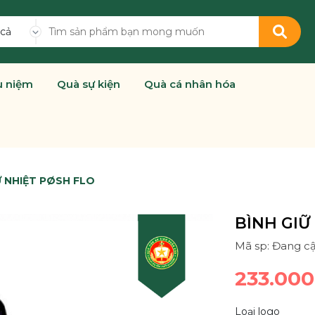
 cả
u niệm
Quà sự kiện
Quà cá nhân hóa
Ữ NHIỆT PØSH FLO
BÌNH GIỮ
Mã sp: Đang cậ
233.00
Loại logo