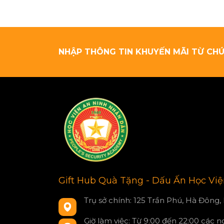
NHẬP THÔNG TIN KHUYẾN MÃI TỪ CHÚ
Gift Hub Quà Tặng - Dấu Ấn Học Vi
Trụ sở chính: 125 Trần Phú, Hà Đông,
Giờ làm việc: Từ 9:00 đến 22:00 các 