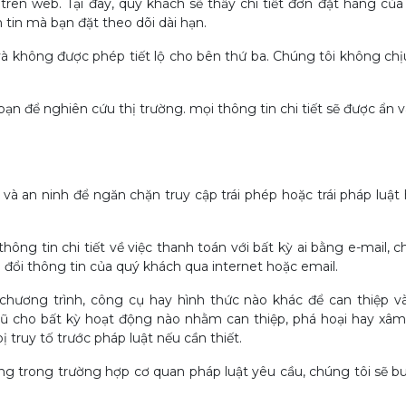
trên web. Tại đây, quý khách sẽ thấy chi tiết đơn đặt hàng 
 tin mà bạn đặt theo dõi dài hạn.
à không được phép tiết lộ cho bên thứ ba. Chúng tôi không chị
bạn để nghiên cứu thị trường. mọi thông tin chi tiết sẽ được ẩn
 và an ninh để ngăn chặn truy cập trái phép hoặc trái pháp luậ
ông tin chi tiết về việc thanh toán với bất kỳ ai bằng e-mail,
 đổi thông tin của quý khách qua internet hoặc email.
hương trình, công cụ hay hình thức nào khác để can thiệp và
ũ cho bất kỳ hoạt động nào nhằm can thiệp, phá hoại hay xâm 
 truy tố trước pháp luật nếu cần thiết.
ng trong trường hợp cơ quan pháp luật yêu cầu, chúng tôi sẽ 