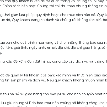
n cho quý khách là vấn đề rất quan trọng với chúng tôi. Vì vậy, 
 Chính sách bảo mật. Chúng tôi chỉ thu thập những thông tin cầ
g thời gian luật pháp quy định hoặc cho mục đích nào đó. Quý k
Lúc đó, Quý khách đang ẩn danh và chúng tôi không thể biết b
tin của bạn cho quá trình mua hàng và cho những thông báo sau n
tên, giới tính, ngày sinh, email, địa chỉ, địa chỉ giao hàng, số đi
g.
ung cấp để xử lý đơn đặt hàng, cung cấp các dịch vụ và thông 
 đó để quản lý tài khoản của bạn; xác minh và thực hiện giao dị
g tin sản phẩm và dịch vụ. Nếu quý khách không muốn nhận bất 
bên thứ ba để họ giao hàng cho bạn (ví dụ cho bên chuyển phát n
 lưu giữ nhưng vì lí do bảo mật nên chúng tôi không công khai t