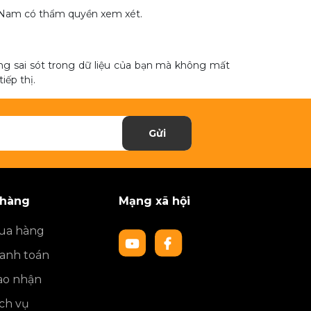
ệt Nam có thẩm quyền xem xét.
ững sai sót trong dữ liệu của bạn mà không mất
iếp thị.
Gửi
 hàng
Mạng xã hội
ua hàng
anh toán
ao nhận
ch vụ