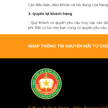
Các điều kiện, điều khoản và nội dung của tra
3. Quyền lợi khách hàng
- Quý khách có quyền yêu cầu truy cập vào dữ 
phí. Bất cứ lúc nào bạn cũng có quyền yêu cầu 
NHẬP THÔNG TIN KHUYẾN MÃI TỪ CHÚ