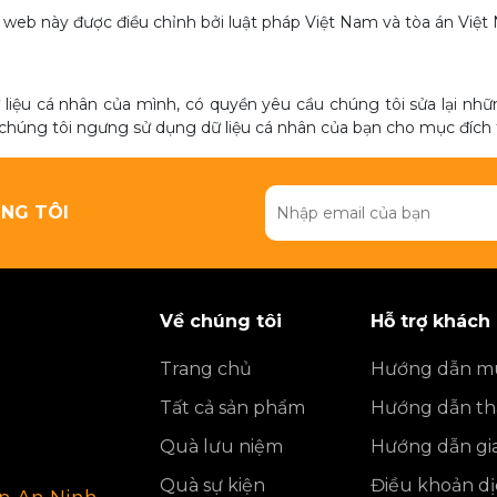
ng web này được điều chỉnh bởi luật pháp Việt Nam và tòa án Vi
liệu cá nhân của mình, có quyền yêu cầu chúng tôi sửa lại nh
chúng tôi ngưng sử dụng dữ liệu cá nhân của bạn cho mục đích t
NG TÔI
Về chúng tôi
Hỗ trợ khách
Trang chủ
Hướng dẫn m
Tất cả sản phẩm
Hướng dẫn th
Quà lưu niệm
Hướng dẫn gi
Quà sự kiện
Điều khoản dị